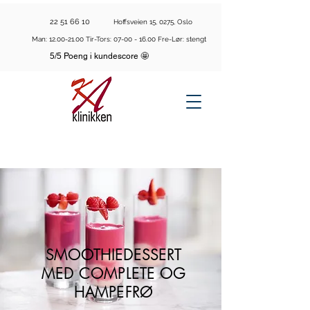
22 51 66 10
Hoffsveien 15, 0275, Oslo
Man:
12.00-21.00
Tir-Tors:
07-00 - 16.00
Fre-Lør: stengt
5/5 Poeng i kundescore 🤩
SMOOTHIEDESSERT
MED COMPLETE OG
HAMPEFRØ