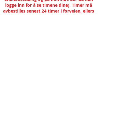
logge inn for å se timene dine). Timer må
avbestilles senest 24 timer i forveien, ellers
vil de bli belastet i sin helhet.
Behandling
Nevrokiroprktor
Rehabilitering/A
vspenning
Metronom
Ernæring
Navigasjon
Blogg
Behandlingsmetoder
Bestill time
Diagnose
Personvernerklæring
Priser
22 51 66
10