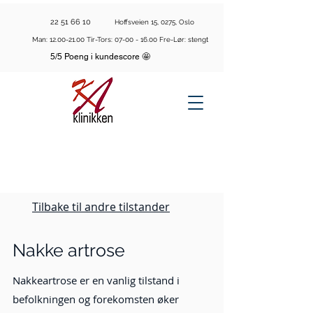
22 51 66 10
Hoffsveien 15, 0275, Oslo
Man:
12.00-21.00
Tir-Tors:
07-00 - 16.00
Fre-Lør: stengt
5/5 Poeng i kundescore 🤩
Tilbake til andre tilstander
Nakke artrose
Nakkeartrose er en vanlig tilstand i
befolkningen og forekomsten øker