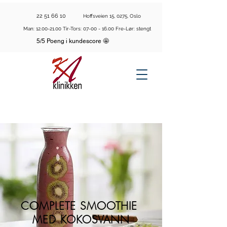
22 51 66 10
Hoffsveien 15, 0275, Oslo
Man:
12.00-21.00
Tir-Tors:
07-00 - 16.00
Fre-Lør: stengt
5/5 Poeng i kundescore 🤩
COMPLETE SMOOTHIE
MED KOKOSVANN