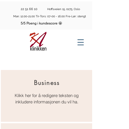
22 51 66 10
Hoffsveien 15, 0275, Oslo
Man:
12.00-21.00
Tir-Tors:
07-00 - 16.00
Fre-Lør: stengt
5/5 Poeng i kundescore 🤩
Business
Klikk her for å redigere teksten og
inkludere informasjonen du vil ha.