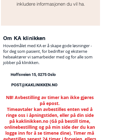
inkludere informasjonen du vil ha.
Om KA klinikken
Hovedmålet med KA er å skape gode løsninger -
for deg som pasient, for bedrifter og eksterne
helseaktører vi samarbeider med og for alle som
jobber på klinikken.
Hoffsveien 15, 0275 Oslo
POST@KAKLINIKKEN.NO
NB! Avbestilling av timer kan ikke gjøres
på epost.
Timeavtaler kan avbestilles enten ved å
ringe oss i åpningstiden, eller på din side
på kaklinikken.no (Gå på bestill time,
onlinebestilling og på min side der du kan
logge inn for å se timene dine). Timer må
avbestilles senest 24 timer i forveien, ellers