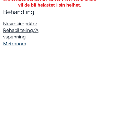
vil de bli belastet i sin helhet.
Behandling
Nevrokiroprktor
Rehabilitering/A
vspenning
Metronom
Ernæring
Navigasjon
Blogg
Behandlingsmetoder
Bestill time
Diagnose
Personvernerklæring
Priser
22 51 66
10
Åpningstider
Mandag:
12.00 - 21.00