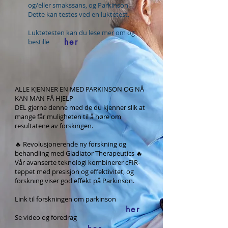
og/eller smakssans, og Parkinson.
Dette kan testes ved en luktetest.
Luktetesten kan du lese mer om og
her
bestille
ALLE KJENNER EN MED PARKINSON OG NÅ
KAN MAN FÅ HJELP
DEL gjerne denne med de du kjenner slik at
mange får muligheten til å høre om
resultatene av forskingen.
🔥 Revolusjonerende ny forskning og
behandling med Gladiator Therapeutics 🔥
Vår avanserte teknologi kombinerer cFIR-
teppet med presisjon og effektivitet, og
forskning viser god effekt på Parkinson.
Link til forskningen om parkinson
her
Se video og foredrag