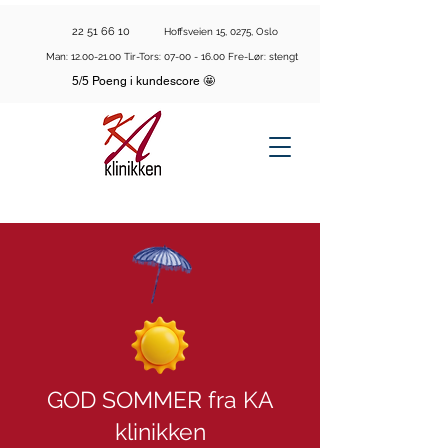
22 51 66 10
Hoffsveien 15, 0275, Oslo
Man:
12.00-21.00
Tir-Tors:
07-00 - 16.00
Fre-Lør: stengt
5/5 Poeng i kundescore 🤩
GOD SOMMER fra KA
klinikken