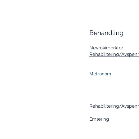
Behandling
Nevrokiroprktor
Rehabilitering/Avspen
Metronom
Rehabilitering/Avspen
Ernæring