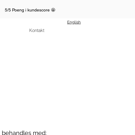
5/5 Poeng i kundescore 🤩
English
Kontakt
 behandles med: