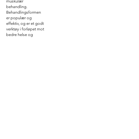
muskulær
behandling.
Behandlingsformen
er populær og
effektiv, og er et godt
verktøy i forløpet mot
bedre helse og
livskvalitet.
Om KA klinikken
Hovedmålet med KA er å skape gode løsninger -
for deg som pasient, for bedrifter og eksterne
helseaktører vi samarbeider med og for alle som
jobber på klinikken.
Hoffsveien 15, 0275 Oslo
POST@KAKLINIKKEN.NO
NB! Avbestilling av timer kan ikke gjøres
på epost.
Timeavtaler kan avbestilles enten ved å
ringe oss i åpningstiden, eller på din side
på kaklinikken.no (Gå på bestill time,