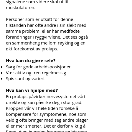
signalene som videre skal ut til
muskulaturen.
Personer som er utsatt for denne
tilstanden har ofte andre i sin slekt med
samme problem, eller har medfødte
forandringer i ryggvirvlene. Det ses også
en sammenheng mellom røyking og en
økt forekomst av prolaps.
Hva kan du gjøre selv?
Sørg for gode arbeidsposisjoner
Vær aktiv og tren regelmessig
Spis sunt og variert
Hva kan vi hjelpe med?
En prolaps påvirker nervesystemet vårt
direkte og kan påvirke deg i stor grad.
Kroppen vår vil hele tiden forsøke å
kompensere for symptomene, noe som
veldig ofte bringer med seg andre plager
eller mer smerter. Det er derfor viktig å
finne ut av hvordan kroppen og hjernen