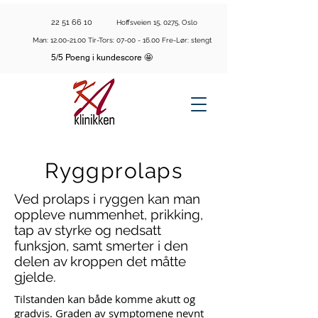
22 51 66 10
Hoffsveien 15, 0275, Oslo
Man:
12.00-21.00
Tir-Tors:
07-00 - 16.00
Fre-Lør: stengt
5/5 Poeng i kundescore 🤩
Ryggprolaps
Ved prolaps i ryggen kan man
oppleve nummenhet, prikking,
tap av styrke og nedsatt
funksjon, samt smerter i den
delen av kroppen det måtte
gjelde.
Tilstanden kan både komme akutt og
gradvis. Graden av symptomene nevnt